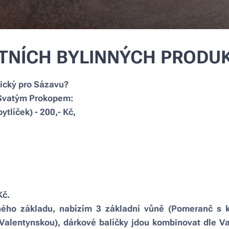
TNÍCH BYLINNÝCH PRODU
pický pro Sázavu?
 Svatým Prokopem:
ytlíček) - 200,- Kč,
,
Kč.
ného základu, nabízím 3 základní vůně (Pomeranč s 
 Valentynskou), dárkové balíčky jdou kombinovat dle V