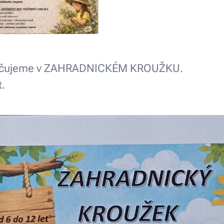
okračujeme v ZAHRADNICKÉM KROUŽKU.
t. 😉