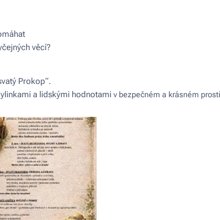
pomáhat
yčejných věcí?
svatý Prokop“.
bylinkami a lidskými hodnotami
v bezpečném a krásném prostř