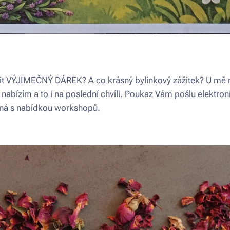

upit VÝJIMEČNÝ DÁREK? A co krásný bylinkový zážitek? U mě
 nabízím a to i na poslední chvíli. Poukaz Vám pošlu elektr
žná s nabídkou workshopů. 🎁